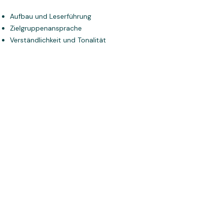
Aufbau und Leserführung
Zielgruppenansprache
Verständlichkeit und Tonalität
Nutzen und Call-to-Action
Markenstimme und Gesamtwirkung
Du erhältst mein ausführliches Feedback
mit konkreten Verbesserungsvorschlägen
in einem PDF. So weißt du genau, was
bereits funktioniert und wo du
nachschärfen kannst.
Preis: 249 Euro netto zzgl.
Umsatzsteuer
Blogartikel-Check
Dein Blogartikel ist fachlich gut, wird aber
kaum gefunden oder führt nicht zu den