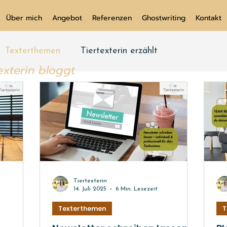
Über mich
Angebot
Referenzen
Ghostwriting
Kontakt
Texterthemen
Tiertexterin erzählt
exterin bloggt
Tiertexterin
14. Juli 2025
6 Min. Lesezeit
Texterthemen
T