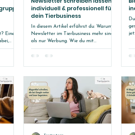
Newsletter schreiben lassen –
Bl
lgruppe
individuell & professionell für
in
dein Tierbusiness
Du
ge
In diesem Artikel erfährst du: Warum
je
t? Eine
Newsletter im Tierbusiness mehr sind
ih
abei,
als nur Werbung. Wie du mit
no
eren: also
authentischen Mails Kunden bindest
Ab
 sind,
und was viele falsch machen. Wann
de
lche
hast du zuletzt einen Newsletter
si
as ist
gelesen, der dich berührt hat? Einer, der
Ma
ND für
nicht nur verkaufen will, sondern etwas
Un
oder
Spannendes erzählt. Der nicht nach
ew
Werbung klingt, sondern nach echter
ka
nell nach
Verbindung. Solche Mails bleiben im
– 
und jeder
Gedächtnis – und manchmal sogar im
„M
t? Keine
Postfach. Sie schaffen Vertrauen und
machen Lust dar