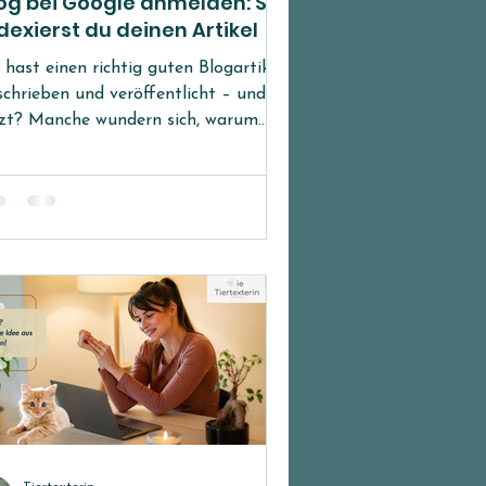
og bei Google anmelden: So
dexierst du deinen Artikel
 hast einen richtig guten Blogartikel
schrieben und veröffentlicht – und
tzt? Manche wundern sich, warum
re neuen Inhalte auch Tage später
ch nicht bei Google auftauchen.
er: Google weiß ja noch nichts von
inem Blogartikel. Damit dein Artikel
chtbar wird, muss er indexiert werden.
nchmal passiert das automatisch.
d manchmal dauert das gefühlt
ig. Doch die gute Nachricht ist: Du
nnst das selbst in die Hand nehmen
mit der Google Search Console!
einen