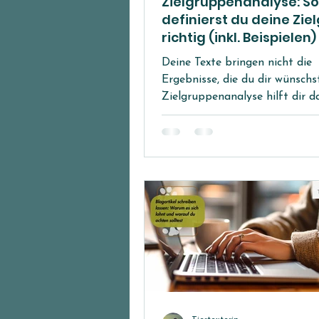
Zielgruppenanalyse: So
definierst du deine Zie
richtig (inkl. Beispielen)
Deine Texte bringen nicht die
Ergebnisse, die du dir wünschs
Zielgruppenanalyse hilft dir d
deine Zielgruppe klar zu defini
zu verstehen, wer deine Kunden
welche Ziele sie haben und we
Probleme sie lösen möchten. D
wichtig für dein Marketing U
das Schnüren deines Produkt- 
Dienstleistungspakets. Oh je,
Zielgruppenanalyse klingt sch
Tabellen, Marketingbegriffen 
Menge Theorie, denkst du jetz
Angst, für